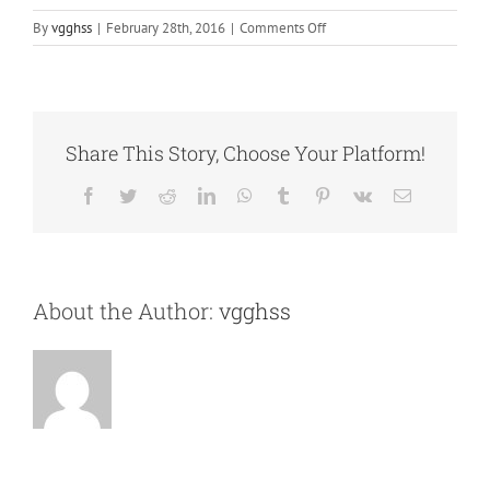
on
By
vgghss
|
February 28th, 2016
|
Comments Off
Quisque
condimentum
interdum
purus
tempus.
Share This Story, Choose Your Platform!
Facebook
Twitter
Reddit
LinkedIn
WhatsApp
Tumblr
Pinterest
Vk
Email
About the Author:
vgghss